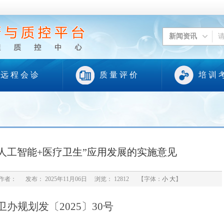
新闻资讯
远 程 会 诊
质 量 评 价
培 训 
人工智能+医疗卫生”应用发展的实施意见
者： 发布： 2025年11月06日 浏览：
12812 【字体：
小
大
】
卫办规划发〔
2025
〕
30
号