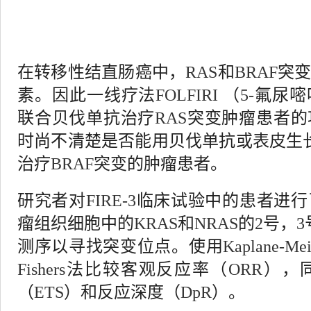
在转移性结直肠癌中，
RAS
和
BRAF
突
素。因此一线疗法
FOLFIRI
（
5-
氟尿嘧
联合贝伐单抗治疗
RAS
突变肿瘤患者的
时尚不清楚是否能用贝伐单抗或表皮生
治疗
BRAF
突变的肿瘤患者。
研究者对
FIRE-3
临床试验中的患者进行
瘤组织细胞中的
KRAS
和
NRAS
的
2
号，
3
测序以寻找突变位点。使用
Kaplane-Mei
Fishers
法比较客观反应率（
ORR
），
（
ETS
）和反应深度（
DpR
）。