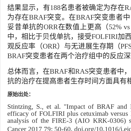
结果显示，有
188
名患者被确定为存在
R
为存在
BRAF
突变。在
BRAF
突变患者中
妥昔单抗的
ORR
在数值上更高（
52% vs
中，相比于贝伐单抗，接受
FOLFIRI
加
观反应率（
ORR
）与无进展生存期（
PF
BRAF
突变患者在两个治疗组中的反应深
总体而言，在
BRAF
和
RAS
突变患者中
抗的治疗在提高患者生存时间方面具有
原始出处：
Stintzing, S., et al. "Impact of BRAF and 
efficacy of FOLFIRI plus cetuximab versus
analysis of the FIRE-3 (AIO KRK-0306) s
Cancer 2017 79: 50-60.
doi.org/10.1016/j.ejc