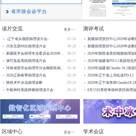
省市级会诊平台
读片交流
测评考试
更多>>
-辽宁省头颈部病理读片会-
07-24
新疆病理质控中心2026年诊
川东北第89次病理读片会
06-28
新疆病理质控中心2026年诊
新疆医学会病理专业委员会2026年第二期读片会
06-25
2026年陕西省质控细胞病理诊断能力验证（项目编
淋巴造血系统病理读片会
06-13
2026年福建省PD-L1免疫组
河南省医学会病理学分会胸部疾病学组读片会
05-30
2026年福建省Claudin 18
2026辽南春季病理读片会
05-30
2026年辽宁省上消化道PD-L1（E1
肺癌术中冰冻病理诊断
05-24
2026年辽宁省胃癌Claudin1
中枢神经系统肿瘤病理读片会
05-16
8月15日胃癌单病种质控病理诊断能
区域中心
学术会议
更多>>