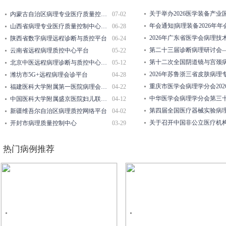
关于举办2026医学装备产
内蒙古自治区病理专业医疗质量控制中心
07-02
年会通知|病理装备2026年
山西省病理专业医疗质量控制中心平台
06-28
2026年广东省医学会病理技
陕西省数字病理远程诊断与质控平台
06-24
第二十三届诊断病理研讨会
云南省远程病理质控中心平台
05-22
第十二次全国阴道镜与宫颈病
北京中医远程病理诊断与质控中心平台
05-12
2026年苏鲁浙三省皮肤病理
潍坊市5G+远程病理会诊平台
04-28
重庆市医学会病理学分会202
福建医科大学附属第一医院病理会诊平台
04-22
中华医学会病理学分会第三
中国医科大学附属盛京医院妇儿联盟远程病理会诊平台
04-12
第四届全国医疗器械实验病
新疆维吾尔自治区病理质控网络平台
04-02
关于召开中国非公立医疗机构
开封市病理质量控制中心
03-29
热门病例推荐